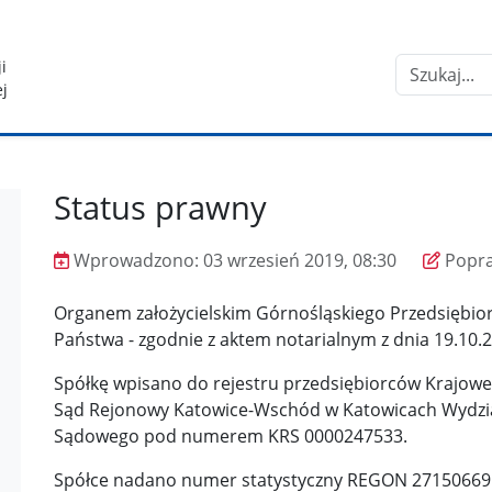
i
Szukaj
ej
Status prawny
Wprowadzono:
03 wrzesień 2019, 08:30
Popr
Wprowadzono
Poprawiono
Organem założycielskim Górnośląskiego Przedsiębior
Państwa - zgodnie z aktem notarialnym z dnia 19.10.
Spółkę wpisano do rejestru przedsiębiorców Krajo
Sąd Rejonowy Katowice-Wschód w Katowicach Wydzia
Sądowego pod numerem KRS 0000247533.
Spółce nadano numer statystyczny REGON 27150669