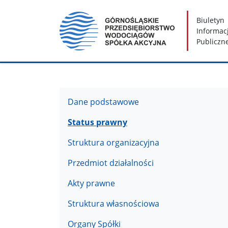
Nawigacja
Treść
Narzędzia dostępności
Biuletyn
Informacj
Publiczn
Dane podstawowe
Status prawny
Struktura organizacyjna
Przedmiot działalności
Akty prawne
Struktura własnościowa
Organy Spółki